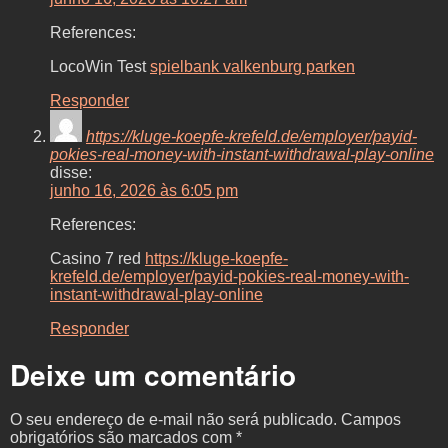
References:
LocoWin Test
spielbank valkenburg parken
Responder
https://kluge-koepfe-krefeld.de/employer/payid-
pokies-real-money-with-instant-withdrawal-play-online
disse:
junho 16, 2026 às 6:05 pm
References:
Casino 7 red
https://kluge-koepfe-
krefeld.de/employer/payid-pokies-real-money-with-
instant-withdrawal-play-online
Responder
Deixe um comentário
O seu endereço de e-mail não será publicado.
Campos
obrigatórios são marcados com
*